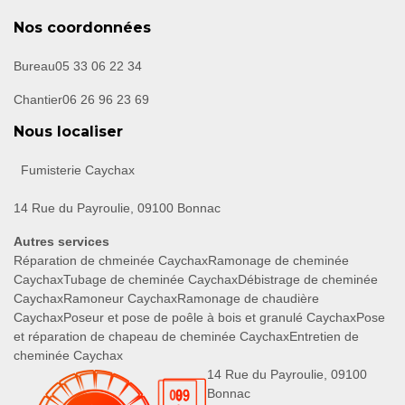
Nos coordonnées
Bureau
05 33 06 22 34
Chantier
06 26 96 23 69
Nous localiser
Fumisterie Caychax
14 Rue du Payroulie, 09100 Bonnac
Autres services
Réparation de chmeinée Caychax
Ramonage de cheminée
Caychax
Tubage de cheminée Caychax
Débistrage de cheminée
Caychax
Ramoneur Caychax
Ramonage de chaudière
Caychax
Poseur et pose de poêle à bois et granulé Caychax
Pose
et réparation de chapeau de cheminée Caychax
Entretien de
cheminée Caychax
14 Rue du Payroulie, 09100
Bonnac