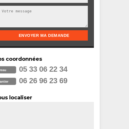
os coordonnées
05 33 06 22 34
reau
06 26 96 23 69
antier
us localiser