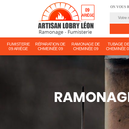
ON VOUS 
FUMISTERIE
RÉPARATION DE
RAMONAGE DE
TUBAGE D
09 ARIÈGE
CHMEINÉE 09
CHEMINÉE 09
CHEMINÉE 0