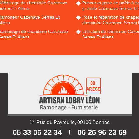
Débistrage de cheminée Cazenave
Poseur et pose de poêle à bo
erres Et Allens
granulé Cazenave Serres Et 
Ramoneur Cazenave Serres Et
Pose et réparation de chape
llens
cheminée Cazenave Serres E
Ramonage de chaudière Cazenave
Entretien de cheminée Caze
erres Et Allens
Serres Et Allens
14 Rue du Payroulie, 09100 Bonnac
05 33 06 22 34
/
06 26 96 23 69