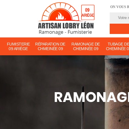
ON VOUS 
FUMISTERIE
RÉPARATION DE
RAMONAGE DE
TUBAGE D
09 ARIÈGE
CHMEINÉE 09
CHEMINÉE 09
CHEMINÉE 0