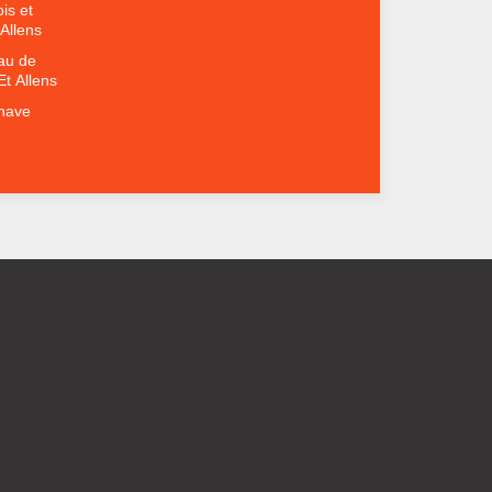
is et
Allens
au de
t Allens
nave