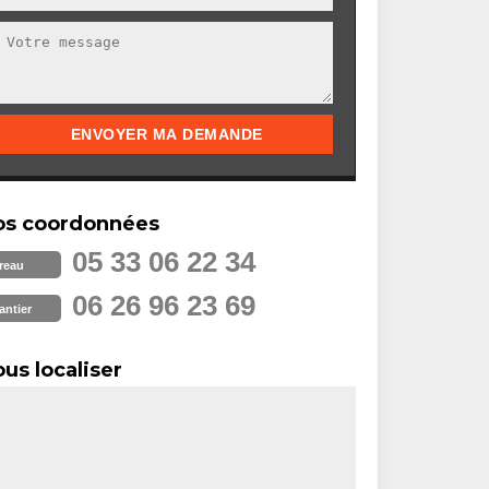
os coordonnées
05 33 06 22 34
reau
06 26 96 23 69
antier
us localiser