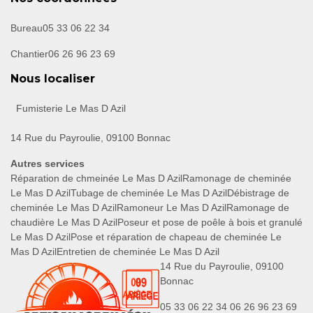
Bureau
05 33 06 22 34
Chantier
06 26 96 23 69
Nous localiser
Fumisterie Le Mas D Azil
14 Rue du Payroulie, 09100 Bonnac
Autres services
Réparation de chmeinée Le Mas D Azil
Ramonage de cheminée
Le Mas D Azil
Tubage de cheminée Le Mas D Azil
Débistrage de
cheminée Le Mas D Azil
Ramoneur Le Mas D Azil
Ramonage de
chaudière Le Mas D Azil
Poseur et pose de poêle à bois et granulé
Le Mas D Azil
Pose et réparation de chapeau de cheminée Le
Mas D Azil
Entretien de cheminée Le Mas D Azil
14 Rue du Payroulie, 09100
Bonnac
05 33 06 22 34
06 26 96 23 69