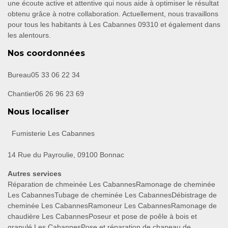
une écoute active et attentive qui nous aide à optimiser le résultat
obtenu grâce à notre collaboration. Actuellement, nous travaillons
pour tous les habitants à Les Cabannes 09310 et également dans
les alentours.
Nos coordonnées
Bureau
05 33 06 22 34
Chantier
06 26 96 23 69
Nous localiser
Fumisterie Les Cabannes
14 Rue du Payroulie, 09100 Bonnac
Autres services
Réparation de chmeinée Les Cabannes
Ramonage de cheminée
Les Cabannes
Tubage de cheminée Les Cabannes
Débistrage de
cheminée Les Cabannes
Ramoneur Les Cabannes
Ramonage de
chaudière Les Cabannes
Poseur et pose de poêle à bois et
granulé Les Cabannes
Pose et réparation de chapeau de