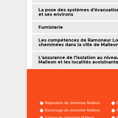
La pose des systèmes d'évacuation
et ses environs
Fumisterie
Les compétences de Ramoneur Lobr
cheminées dans la ville de Malleon
L'assurance de l'isolation au nive
Malleon et les localités avoisinant
Réparation de chmeinée Malleon
Ramonage de cheminée Malleon
Tubage de cheminée Malleon