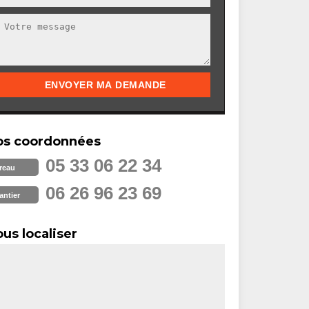
os coordonnées
05 33 06 22 34
reau
06 26 96 23 69
antier
us localiser