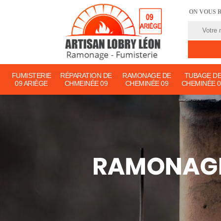
ON VOUS 
FUMISTERIE
RÉPARATION DE
RAMONAGE DE
TUBAGE D
09 ARIÈGE
CHMEINÉE 09
CHEMINÉE 09
CHEMINÉE 0