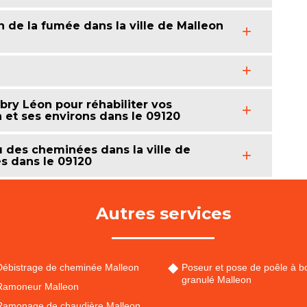
 de la fumée dans la ville de Malleon
y Léon pour réhabiliter vos
 et ses environs dans le 09120
au des cheminées dans la ville de
es dans le 09120
Autres services
Débistrage de cheminée Malleon
Poseur et pose de poêle à bo
granulé Malleon
Ramoneur Malleon
Ramonage de chaudière Malleon