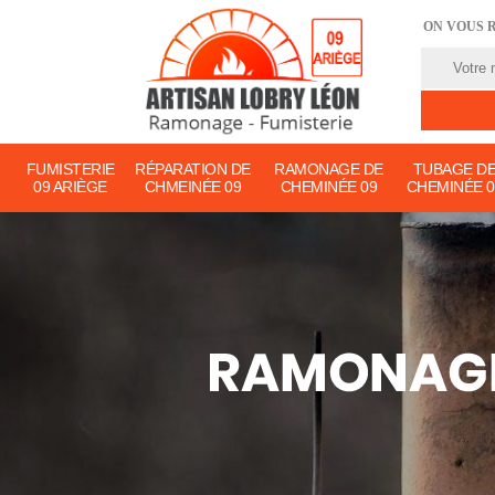
ON VOUS 
FUMISTERIE
RÉPARATION DE
RAMONAGE DE
TUBAGE D
09 ARIÈGE
CHMEINÉE 09
CHEMINÉE 09
CHEMINÉE 0