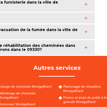
la fumisterie dans la ville de
acuation de la fumée dans la ville de
de réhabilitation des cheminées dans
virons dans le 09330?
Autres services
Tubage de cheminée Montgailhard
Ramonage de chaudière
Montgailhard
Débistrage de cheminée
Montgailhard
Poseur et pose de poêle à bo
granulé Montgailhard
Ramoneur Montgailhard