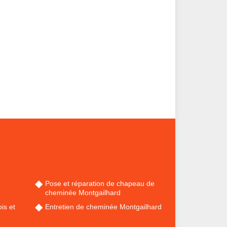
Pose et réparation de chapeau de
cheminée Montgailhard
is et
Entretien de cheminée Montgailhard