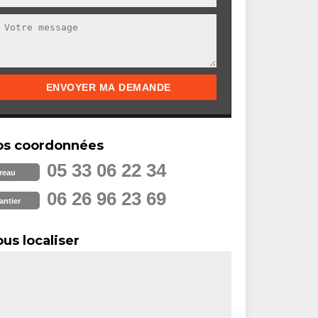
os coordonnées
05 33 06 22 34
reau
06 26 96 23 69
antier
us localiser