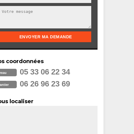
os coordonnées
05 33 06 22 34
reau
06 26 96 23 69
antier
us localiser