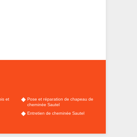
is et
Pose et réparation de chapeau de
cheminée Sautel
Entretien de cheminée Sautel