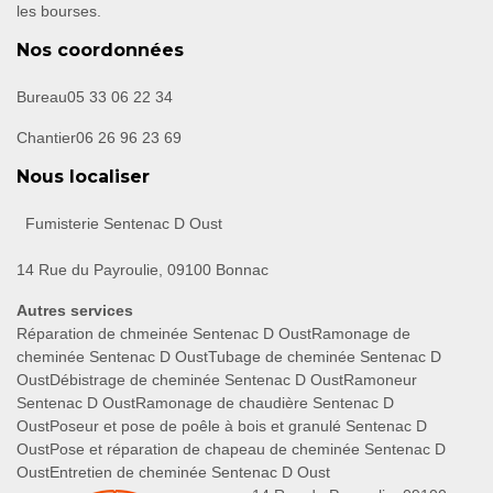
les bourses.
Nos coordonnées
Bureau
05 33 06 22 34
Chantier
06 26 96 23 69
Nous localiser
Fumisterie Sentenac D Oust
14 Rue du Payroulie, 09100 Bonnac
Autres services
Réparation de chmeinée Sentenac D Oust
Ramonage de
cheminée Sentenac D Oust
Tubage de cheminée Sentenac D
Oust
Débistrage de cheminée Sentenac D Oust
Ramoneur
Sentenac D Oust
Ramonage de chaudière Sentenac D
Oust
Poseur et pose de poêle à bois et granulé Sentenac D
Oust
Pose et réparation de chapeau de cheminée Sentenac D
Oust
Entretien de cheminée Sentenac D Oust