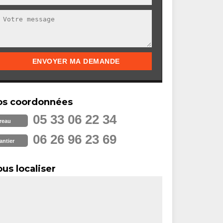
os coordonnées
05 33 06 22 34
reau
06 26 96 23 69
antier
us localiser