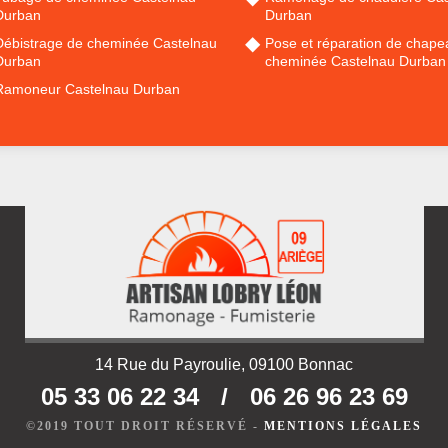
Durban
Durban
Débistrage de cheminée Castelnau
Pose et réparation de chape
Durban
cheminée Castelnau Durban
Ramoneur Castelnau Durban
14 Rue du Payroulie, 09100 Bonnac
05 33 06 22 34
/
06 26 96 23 69
©2019 TOUT DROIT RÉSERVÉ -
MENTIONS LÉGALES