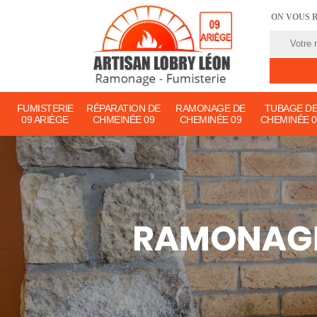
ON VOUS 
FUMISTERIE
RÉPARATION DE
RAMONAGE DE
TUBAGE D
09 ARIÈGE
CHMEINÉE 09
CHEMINÉE 09
CHEMINÉE 0