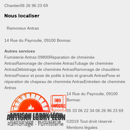
Chantier
06 26 96 23 69
Nous localiser
Ramoneur Antras
14 Rue du Payroulie, 09100 Bonnac
Autres services
Fumisterie Antras 09800
Réparation de chmeinée
Antras
Ramonage de cheminée Antras
Tubage de cheminée
Antras
Débistrage de cheminée Antras
Ramonage de chaudière
Antras
Poseur et pose de poêle à bois et granulé Antras
Pose et
réparation de chapeau de cheminée Antras
Entretien de cheminée
Antras
14 Rue du Payroulie, 09100
Bonnac
05 33 06 22 34
06 26 96 23 69
©2019 Tout droit réservé -
Mentions légales