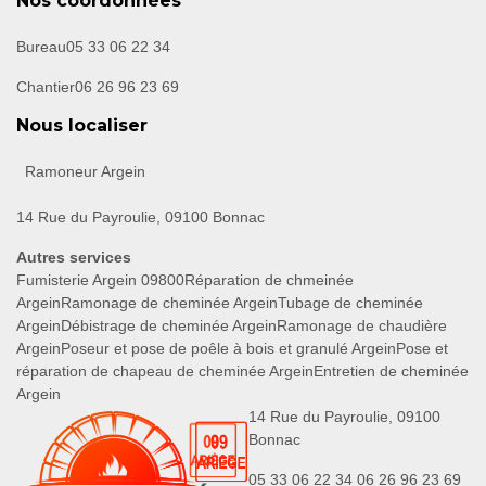
Nos coordonnées
Bureau
05 33 06 22 34
Chantier
06 26 96 23 69
Nous localiser
Ramoneur Argein
14 Rue du Payroulie, 09100 Bonnac
Autres services
Fumisterie Argein 09800
Réparation de chmeinée
Argein
Ramonage de cheminée Argein
Tubage de cheminée
Argein
Débistrage de cheminée Argein
Ramonage de chaudière
Argein
Poseur et pose de poêle à bois et granulé Argein
Pose et
réparation de chapeau de cheminée Argein
Entretien de cheminée
Argein
14 Rue du Payroulie, 09100
Bonnac
05 33 06 22 34
06 26 96 23 69