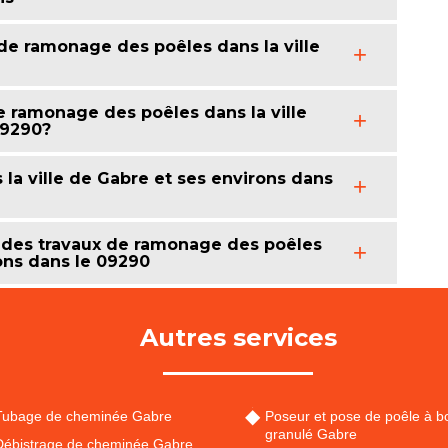
 de ramonage des poêles dans la ville
de ramonage des poêles dans la ville
09290?
la ville de Gabre et ses environs dans
 des travaux de ramonage des poêles
rons dans le 09290
Autres services
Tubage de cheminée Gabre
Poseur et pose de poêle à bo
granulé Gabre
Débistrage de cheminée Gabre