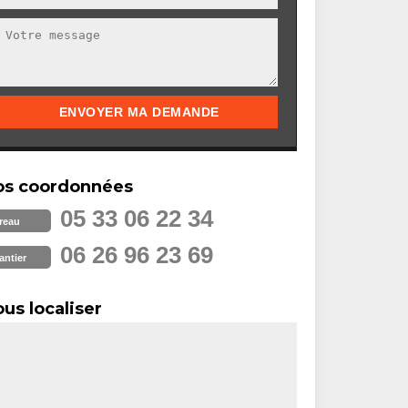
os coordonnées
05 33 06 22 34
reau
06 26 96 23 69
antier
us localiser