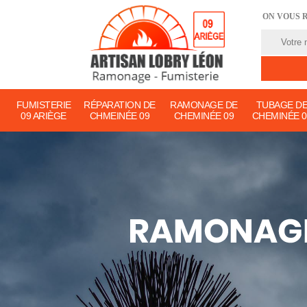
ON VOUS 
FUMISTERIE
RÉPARATION DE
RAMONAGE DE
TUBAGE D
09 ARIÈGE
CHMEINÉE 09
CHEMINÉE 09
CHEMINÉE 0