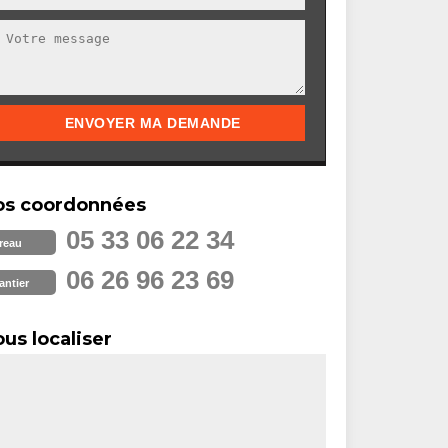
os coordonnées
05 33 06 22 34
reau
06 26 96 23 69
antier
us localiser