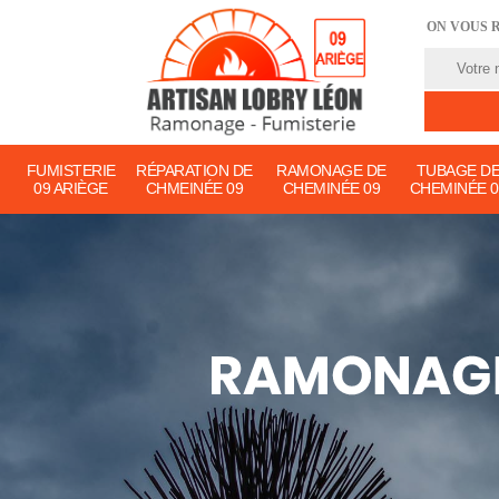
ON VOUS 
FUMISTERIE
RÉPARATION DE
RAMONAGE DE
TUBAGE D
09 ARIÈGE
CHMEINÉE 09
CHEMINÉE 09
CHEMINÉE 0