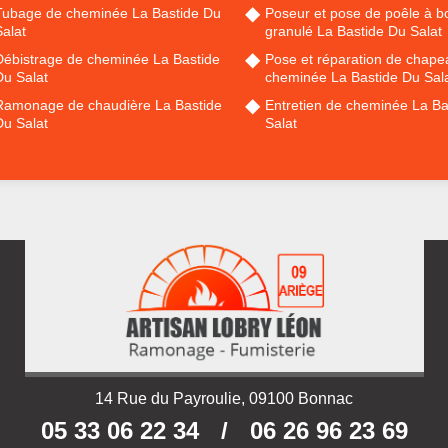
Tubage de cheminée La Bastide Du
Poseur et pose de poêle à bo
alat
granulé La Bastide Du Salat
Débistrage de cheminée La Bastide
Pose et réparation de chape
Du Salat
cheminée La Bastide Du Sal
Ramonage de chaudière La Bastide
Entretien de cheminée La Ba
Du Salat
Salat
14 Rue du Payroulie, 09100 Bonnac
05 33 06 22 34
/
06 26 96 23 69