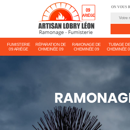
ON VOUS 
FUMISTERIE
RÉPARATION DE
RAMONAGE DE
TUBAGE D
09 ARIÈGE
CHMEINÉE 09
CHEMINÉE 09
CHEMINÉE 0