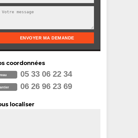
os coordonnées
05 33 06 22 34
reau
06 26 96 23 69
antier
us localiser