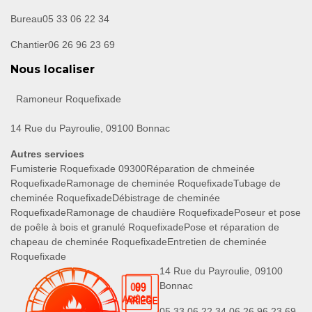
Bureau
05 33 06 22 34
Chantier
06 26 96 23 69
Nous localiser
Ramoneur Roquefixade
14 Rue du Payroulie, 09100 Bonnac
Autres services
Fumisterie Roquefixade 09300
Réparation de chmeinée
Roquefixade
Ramonage de cheminée Roquefixade
Tubage de
cheminée Roquefixade
Débistrage de cheminée
Roquefixade
Ramonage de chaudière Roquefixade
Poseur et pose
de poêle à bois et granulé Roquefixade
Pose et réparation de
chapeau de cheminée Roquefixade
Entretien de cheminée
Roquefixade
14 Rue du Payroulie, 09100
Bonnac
05 33 06 22 34
06 26 96 23 69