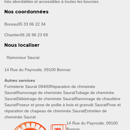
très abordables et accessibles à toutes les bourses.
Nos coordonnées
Bureau
05 33 06 22 34
Chantier
06 26 96 23 69
Nous localiser
Ramoneur Saurat
14 Rue du Payroulie, 09100 Bonnac
Autres services
Fumisterie Saurat 09400
Réparation de chmeinée
Saurat
Ramonage de cheminée Saurat
Tubage de cheminée
Saurat
Débistrage de cheminée Saurat
Ramonage de chaudière
Saurat
Poseur et pose de poêle à bois et granulé Saurat
Pose et
réparation de chapeau de cheminée Saurat
Entretien de
cheminée Saurat
14 Rue du Payroulie, 09100
Bonnac