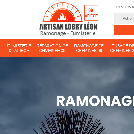
ON VOUS 
FUMISTERIE
RÉPARATION DE
RAMONAGE DE
TUBAGE D
09 ARIÈGE
CHMEINÉE 09
CHEMINÉE 09
CHEMINÉE 0