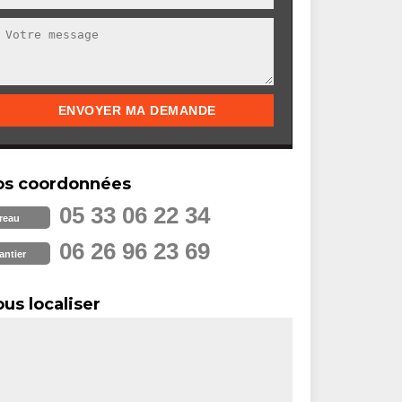
os coordonnées
05 33 06 22 34
reau
06 26 96 23 69
antier
us localiser