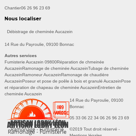
Chantier
06 26 96 23 69
Nous localiser
Débistrage de cheminée Aucazein
14 Rue du Payroulie, 09100 Bonnac
Autres services
Fumisterie Aucazein 09800
Réparation de chmeinée
Aucazein
Ramonage de cheminée Aucazein
Tubage de cheminée
Aucazein
Ramoneur Aucazein
Ramonage de chaudière
Aucazein
Poseur et pose de poêle à bois et granulé Aucazein
Pose
et réparation de chapeau de cheminée Aucazein
Entretien de
cheminée Aucazein
14 Rue du Payroulie, 09100
Bonnac
05 33 06 22 34
06 26 96 23 69
©2019 Tout droit réservé -
Mentions légales