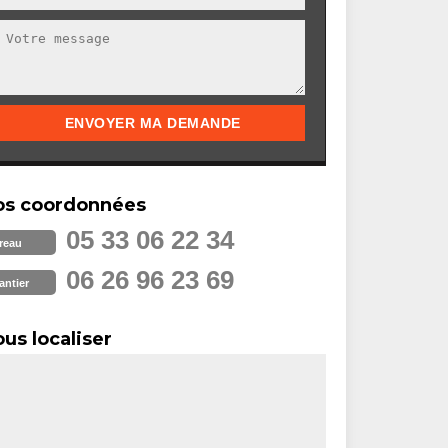
os coordonnées
05 33 06 22 34
reau
06 26 96 23 69
antier
us localiser