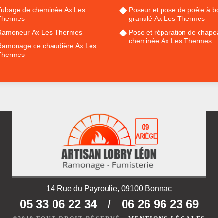
Tubage de cheminée Ax Les
Poseur et pose de poêle à bo
Thermes
granulé Ax Les Thermes
Ramoneur Ax Les Thermes
Pose et réparation de chape
cheminée Ax Les Thermes
Ramonage de chaudière Ax Les
Thermes
14 Rue du Payroulie, 09100 Bonnac
05 33 06 22 34
/
06 26 96 23 69