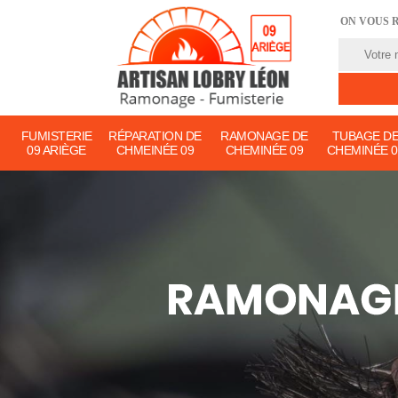
ON VOUS 
FUMISTERIE
RÉPARATION DE
RAMONAGE DE
TUBAGE D
09 ARIÈGE
CHMEINÉE 09
CHEMINÉE 09
CHEMINÉE 0