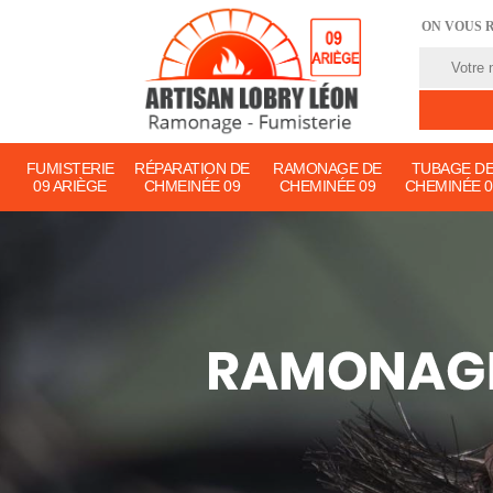
ON VOUS 
FUMISTERIE
RÉPARATION DE
RAMONAGE DE
TUBAGE D
09 ARIÈGE
CHMEINÉE 09
CHEMINÉE 09
CHEMINÉE 0