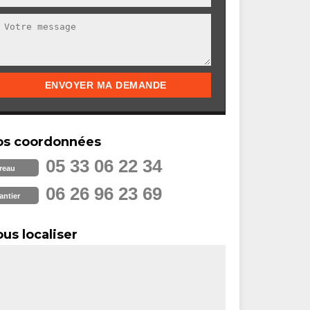
os coordonnées
05 33 06 22 34
reau
06 26 96 23 69
antier
us localiser