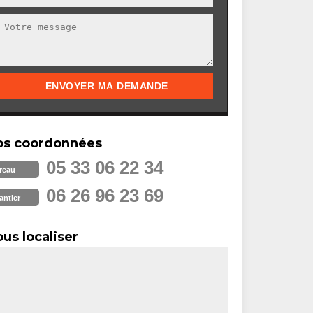
os coordonnées
05 33 06 22 34
reau
06 26 96 23 69
antier
us localiser