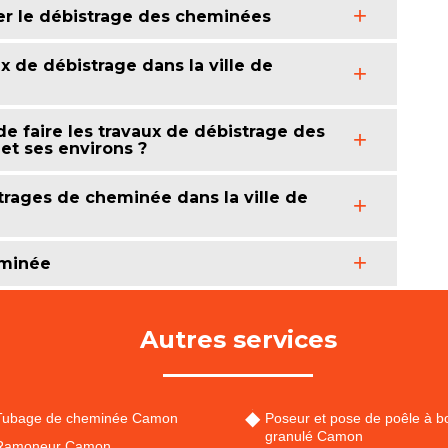
uer le débistrage des cheminées
x de débistrage dans la ville de
de faire les travaux de débistrage des
et ses environs ?
strages de cheminée dans la ville de
eminée
Autres services
Tubage de cheminée Camon
Poseur et pose de poêle à bo
granulé Camon
Ramoneur Camon