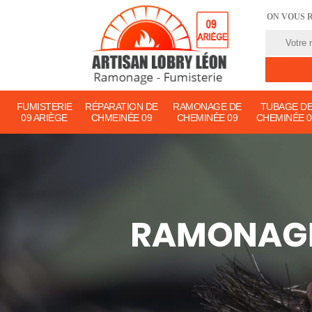
ON VOUS 
FUMISTERIE
RÉPARATION DE
RAMONAGE DE
TUBAGE D
09 ARIÈGE
CHMEINÉE 09
CHEMINÉE 09
CHEMINÉE 0