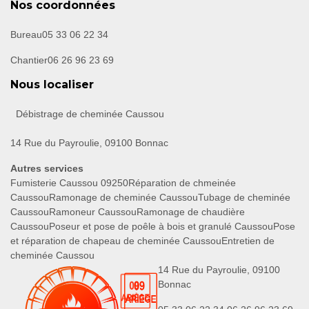
Nos coordonnées
Bureau
05 33 06 22 34
Chantier
06 26 96 23 69
Nous localiser
Débistrage de cheminée Caussou
14 Rue du Payroulie, 09100 Bonnac
Autres services
Fumisterie Caussou 09250
Réparation de chmeinée
Caussou
Ramonage de cheminée Caussou
Tubage de cheminée
Caussou
Ramoneur Caussou
Ramonage de chaudière
Caussou
Poseur et pose de poêle à bois et granulé Caussou
Pose
et réparation de chapeau de cheminée Caussou
Entretien de
cheminée Caussou
14 Rue du Payroulie, 09100
Bonnac