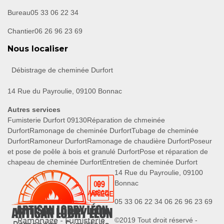
Bureau
05 33 06 22 34
Chantier
06 26 96 23 69
Nous localiser
Débistrage de cheminée Durfort
14 Rue du Payroulie, 09100 Bonnac
Autres services
Fumisterie Durfort 09130
Réparation de chmeinée
Durfort
Ramonage de cheminée Durfort
Tubage de cheminée
Durfort
Ramoneur Durfort
Ramonage de chaudière Durfort
Poseur
et pose de poêle à bois et granulé Durfort
Pose et réparation de
chapeau de cheminée Durfort
Entretien de cheminée Durfort
14 Rue du Payroulie, 09100
Bonnac
05 33 06 22 34
06 26 96 23 69
©2019 Tout droit réservé -