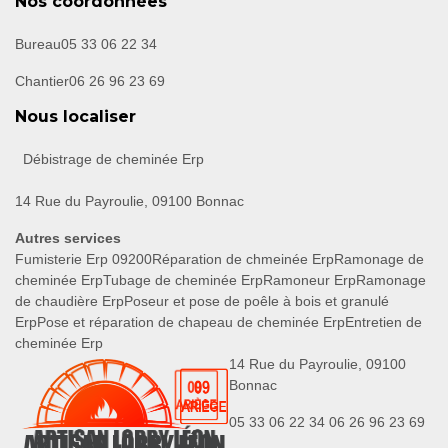
Nos coordonnées
Bureau
05 33 06 22 34
Chantier
06 26 96 23 69
Nous localiser
Débistrage de cheminée Erp
14 Rue du Payroulie, 09100 Bonnac
Autres services
Fumisterie Erp 09200
Réparation de chmeinée Erp
Ramonage de
cheminée Erp
Tubage de cheminée Erp
Ramoneur Erp
Ramonage
de chaudière Erp
Poseur et pose de poêle à bois et granulé
Erp
Pose et réparation de chapeau de cheminée Erp
Entretien de
cheminée Erp
14 Rue du Payroulie, 09100
Bonnac
05 33 06 22 34
06 26 96 23 69