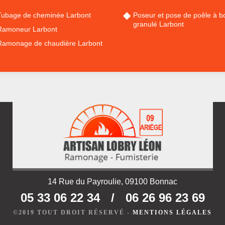
Tubage de cheminée Larbont
Poseur et pose de poêle à bo
granulé Larbont
Ramoneur Larbont
Ramonage de chaudière Larbont
14 Rue du Payroulie, 09100 Bonnac
05 33 06 22 34
/
06 26 96 23 69
©2019 TOUT DROIT RÉSERVÉ -
MENTIONS LÉGALES