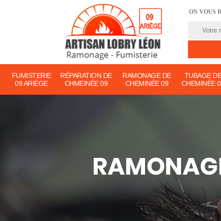
ON VOUS 
FUMISTERIE
RÉPARATION DE
RAMONAGE DE
TUBAGE D
09 ARIÈGE
CHMEINÉE 09
CHEMINÉE 09
CHEMINÉE 0