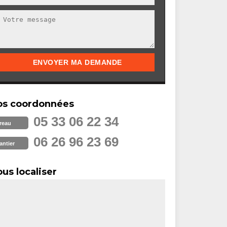
os coordonnées
05 33 06 22 34
reau
06 26 96 23 69
antier
us localiser