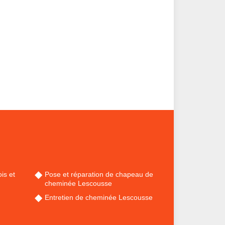
is et
Pose et réparation de chapeau de
cheminée Lescousse
Entretien de cheminée Lescousse