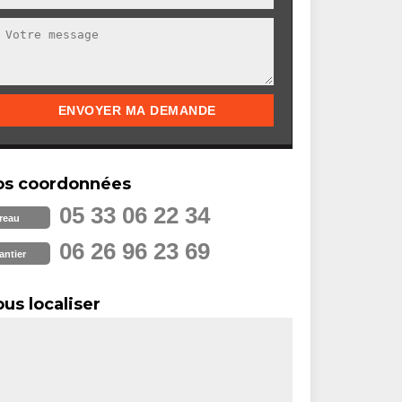
os coordonnées
05 33 06 22 34
reau
06 26 96 23 69
antier
us localiser