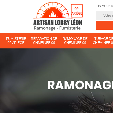
ON VOUS 
FUMISTERIE
RÉPARATION DE
RAMONAGE DE
TUBAGE D
09 ARIÈGE
CHMEINÉE 09
CHEMINÉE 09
CHEMINÉE 0