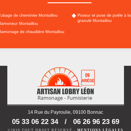
Tubage de cheminée Montaillou
Poseur et pose de poêle à bo
granulé Montaillou
Ramoneur Montaillou
Ramonage de chaudière Montaillou
14 Rue du Payroulie, 09100 Bonnac
05 33 06 22 34
/
06 26 96 23 69
©2019 TOUT DROIT RÉSERVÉ -
MENTIONS LÉGALES