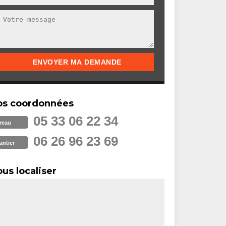
os coordonnées
05 33 06 22 34
reau
06 26 96 23 69
antier
us localiser