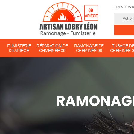
ON VOUS 
FUMISTERIE
RÉPARATION DE
RAMONAGE DE
TUBAGE D
09 ARIÈGE
CHMEINÉE 09
CHEMINÉE 09
CHEMINÉE 0