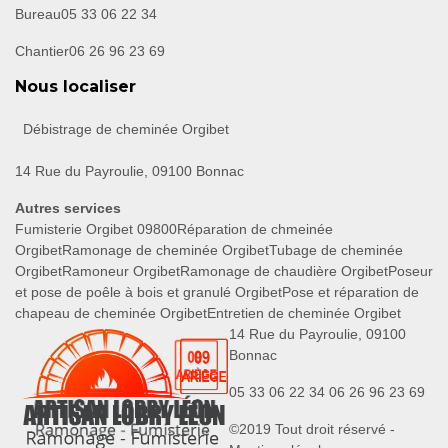
Bureau
05 33 06 22 34
Chantier
06 26 96 23 69
Nous localiser
Débistrage de cheminée Orgibet
14 Rue du Payroulie, 09100 Bonnac
Autres services
Fumisterie Orgibet 09800
Réparation de chmeinée
Orgibet
Ramonage de cheminée Orgibet
Tubage de cheminée
Orgibet
Ramoneur Orgibet
Ramonage de chaudière Orgibet
Poseur
et pose de poêle à bois et granulé Orgibet
Pose et réparation de
chapeau de cheminée Orgibet
Entretien de cheminée Orgibet
14 Rue du Payroulie, 09100
Bonnac
05 33 06 22 34
06 26 96 23 69
©2019 Tout droit réservé -