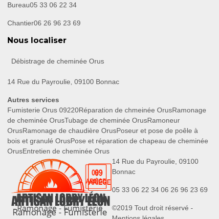
Bureau
05 33 06 22 34
Chantier
06 26 96 23 69
Nous localiser
Débistrage de cheminée Orus
14 Rue du Payroulie, 09100 Bonnac
Autres services
Fumisterie Orus 09220
Réparation de chmeinée Orus
Ramonage
de cheminée Orus
Tubage de cheminée Orus
Ramoneur
Orus
Ramonage de chaudière Orus
Poseur et pose de poêle à
bois et granulé Orus
Pose et réparation de chapeau de cheminée
Orus
Entretien de cheminée Orus
14 Rue du Payroulie, 09100
Bonnac
05 33 06 22 34
06 26 96 23 69
©2019 Tout droit réservé -
Mentions légales