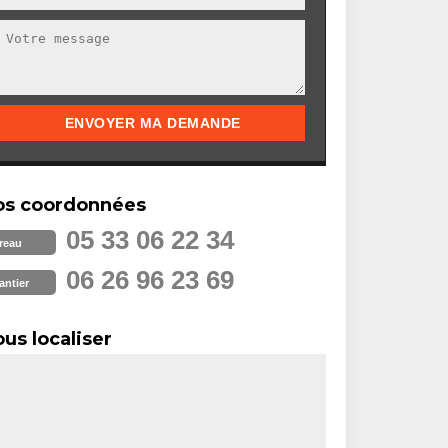
os coordonnées
05 33 06 22 34
reau
06 26 96 23 69
antier
us localiser