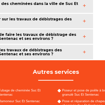
u des cheminées dans la ville de Suc Et
r sur les travaux de débistrages des
de faire les travaux de débistrage des
Sentenac et ses environs ?
 les travaux de débistrages des
Sentenac et ses environs ?
Autres services
Tubage de cheminée Suc Et
Poseur et pose de poêle à bo
Sentenac
granulé Suc Et Sentenac
Ramoneur Suc Et Sentenac
Pose et réparation de chape