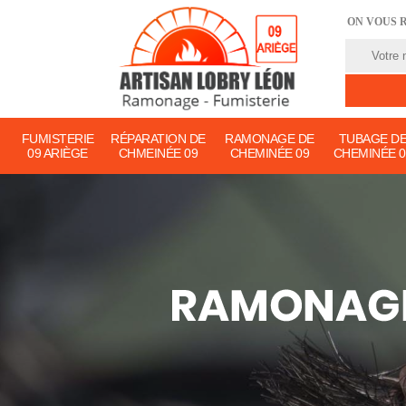
ON VOUS 
FUMISTERIE
RÉPARATION DE
RAMONAGE DE
TUBAGE D
09 ARIÈGE
CHMEINÉE 09
CHEMINÉE 09
CHEMINÉE 0