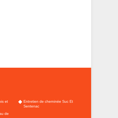
is et
Entretien de cheminée Suc Et
Sentenac
au de