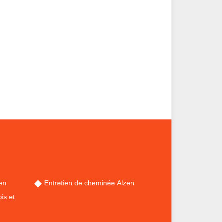
en
Entretien de cheminée Alzen
is et