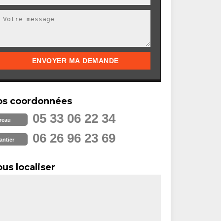
os coordonnées
05 33 06 22 34
reau
06 26 96 23 69
antier
us localiser