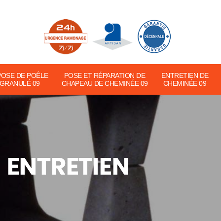
POSE DE POÊLE
POSE ET RÉPARATION DE
ENTRETIEN DE
 GRANULÉ 09
CHAPEAU DE CHEMINÉE 09
CHEMINÉE 09