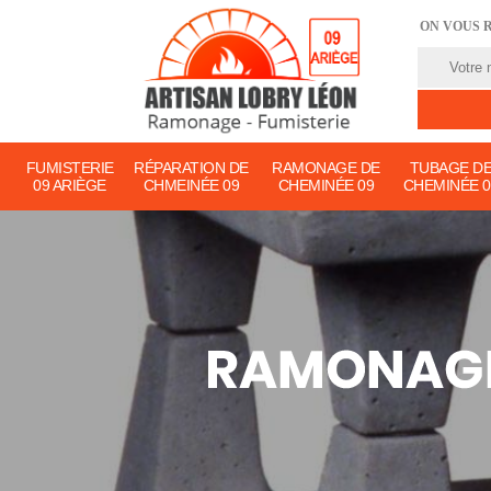
ON VOUS 
FUMISTERIE
RÉPARATION DE
RAMONAGE DE
TUBAGE D
09 ARIÈGE
CHMEINÉE 09
CHEMINÉE 09
CHEMINÉE 0