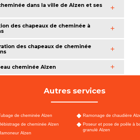
eminée dans la ville de Alzen et ses
ration des chapeaux de cheminée à
ns
aration des chapeaux de cheminée
ons
apeau cheminée Alzen
Autres services
Tubage de cheminée Alzen
Ramonage de chaudière Alz
Débistrage de cheminée Alzen
Poseur et pose de poêle à bo
granulé Alzen
Ramoneur Alzen