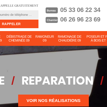
RAPPELLE GRATUITEMENT
05 33 06 22 34
Bureau
06 26 96 23 69
Chantier
E
DÉBISTRAGE DE
RAMONEUR
RAMONAGE DE
POSEUR ET 
9
CHEMINÉE 09
09
CHAUDIÈRE 09
À BOIS ET
VOIR NOS RÉALISATIONS