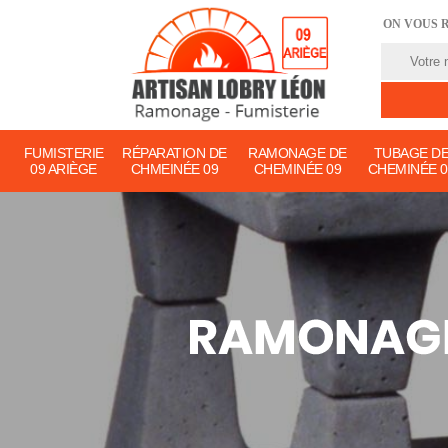
ON VOUS 
FUMISTERIE
RÉPARATION DE
RAMONAGE DE
TUBAGE D
09 ARIÈGE
CHMEINÉE 09
CHEMINÉE 09
CHEMINÉE 0