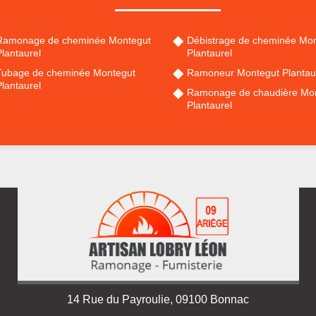
Ramonage de cheminée Montegut
Débistrage de cheminée Mo
lantaurel
Plantaurel
Tubage de cheminée Montegut
Ramoneur Montegut Plantau
lantaurel
Ramonage de chaudière Mo
Plantaurel
14 Rue du Payroulie, 09100 Bonnac