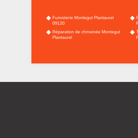
Fumisterie Montegut Plantaurel
09120
P
Réparation de chmeinée Montegut
Plantaurel
P