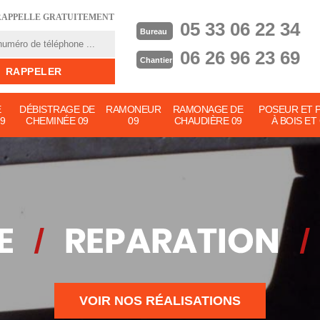
RAPPELLE GRATUITEMENT
05 33 06 22 34
Bureau
06 26 96 23 69
Chantier
E
DÉBISTRAGE DE
RAMONEUR
RAMONAGE DE
POSEUR ET 
9
CHEMINÉE 09
09
CHAUDIÈRE 09
À BOIS ET
VOIR NOS RÉALISATIONS