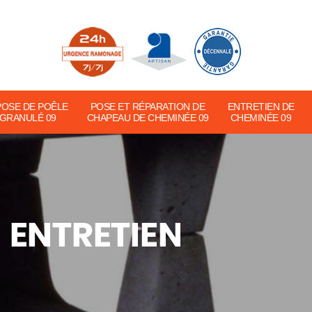
POSE DE POÊLE
POSE ET RÉPARATION DE
ENTRETIEN DE
 GRANULÉ 09
CHAPEAU DE CHEMINÉE 09
CHEMINÉE 09