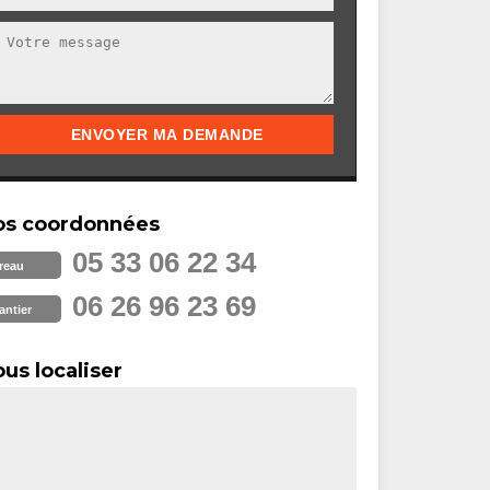
os coordonnées
05 33 06 22 34
reau
06 26 96 23 69
antier
us localiser