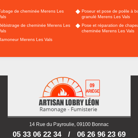
Tubage de cheminée Merens Les
Poseur et pose de poêle à bo
als
granulé Merens Les Vals
Débistrage de cheminée Merens Les
Pose et réparation de chape
als
cheminée Merens Les Vals
Ramoneur Merens Les Vals
14 Rue du Payroulie, 09100 Bonnac
05 33 06 22 34
/
06 26 96 23 69