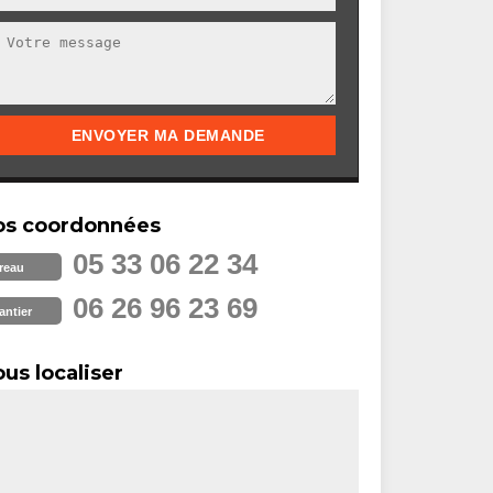
os coordonnées
05 33 06 22 34
reau
06 26 96 23 69
antier
us localiser