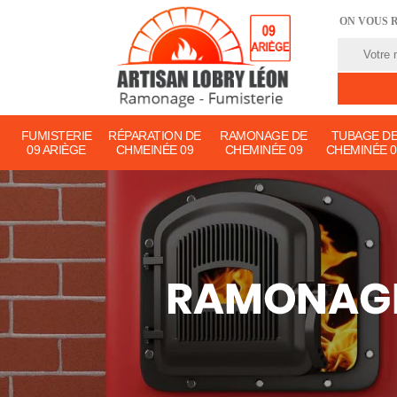
ON VOUS 
FUMISTERIE
RÉPARATION DE
RAMONAGE DE
TUBAGE D
09 ARIÈGE
CHMEINÉE 09
CHEMINÉE 09
CHEMINÉE 0