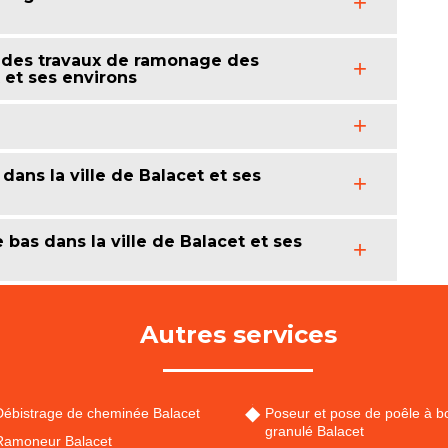
 des travaux de ramonage des
 et ses environs
dans la ville de Balacet et ses
as dans la ville de Balacet et ses
Autres services
Débistrage de cheminée Balacet
Poseur et pose de poêle à bo
granulé Balacet
Ramoneur Balacet