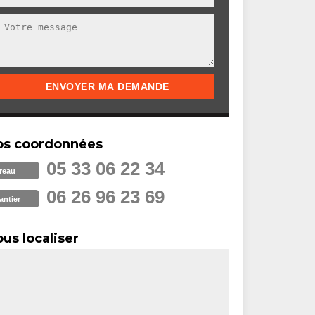
os coordonnées
05 33 06 22 34
reau
06 26 96 23 69
antier
us localiser