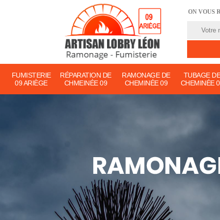
ON VOUS 
FUMISTERIE
RÉPARATION DE
RAMONAGE DE
TUBAGE D
09 ARIÈGE
CHMEINÉE 09
CHEMINÉE 09
CHEMINÉE 0