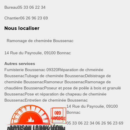
Bureau
05 33 06 22 34
Chantier
06 26 96 23 69
Nous localiser
Ramonage de cheminée Boussenac
14 Rue du Payroulie, 09100 Bonnac
Autres services
Fumisterie Boussenac 09320
Réparation de chmeinée
Boussenac
Tubage de cheminée Boussenac
Débistrage de
cheminée Boussenac
Ramoneur Boussenac
Ramonage de
chaudière Boussenac
Poseur et pose de poêle à bois et granulé
Boussenac
Pose et réparation de chapeau de cheminée
Boussenac
Entretien de cheminée Boussenac
14 Rue du Payroulie, 09100
Bonnac
05 33 06 22 34
06 26 96 23 69