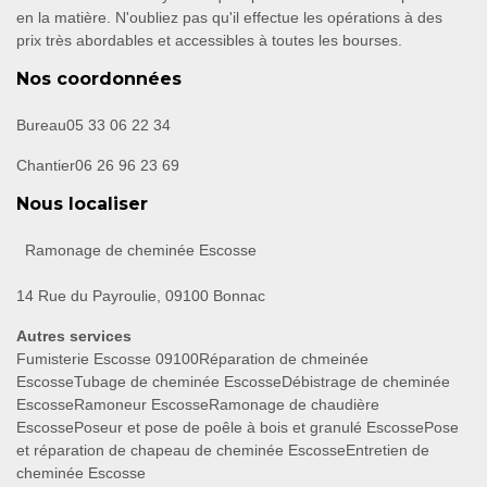
en la matière. N'oubliez pas qu'il effectue les opérations à des
prix très abordables et accessibles à toutes les bourses.
Nos coordonnées
Bureau
05 33 06 22 34
Chantier
06 26 96 23 69
Nous localiser
Ramonage de cheminée Escosse
14 Rue du Payroulie, 09100 Bonnac
Autres services
Fumisterie Escosse 09100
Réparation de chmeinée
Escosse
Tubage de cheminée Escosse
Débistrage de cheminée
Escosse
Ramoneur Escosse
Ramonage de chaudière
Escosse
Poseur et pose de poêle à bois et granulé Escosse
Pose
et réparation de chapeau de cheminée Escosse
Entretien de
cheminée Escosse