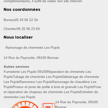
complémentaires, il suffit de visiter son site Internet.
Nos coordonnées
Bureau
05 33 06 22 34
Chantier
06 26 96 23 69
Nous localiser
Ramonage de cheminée Les Pujols
14 Rue du Payroulie, 09100 Bonnac
Autres services
Fumisterie Les Pujols 09100
Réparation de chmeinée Les
Pujols
Tubage de cheminée Les Pujols
Débistrage de cheminée
Les Pujols
Ramoneur Les Pujols
Ramonage de chaudière Les
Pujols
Poseur et pose de poêle à bois et granulé Les Pujols
Pose
et réparation de chapeau de cheminée Les Pujols
Entretien de
cheminée Les Pujols
14 Rue du Payroulie, 09100
Bonnac