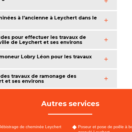
nées à l'ancienne à Leychert dans le
des pour effectuer les travaux de
lle de Leychert et ses environs
Ramoneur Lobry Léon pour les travaux
 des travaux de ramonage des
t et ses environs
Autres services
Débistrage de cheminée Leychert
Poseur et pose de poêle à bo
granulé Leychert