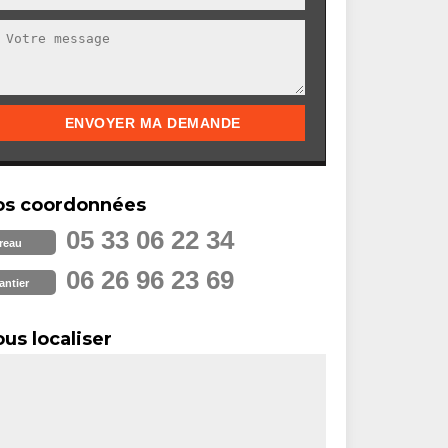
os coordonnées
05 33 06 22 34
reau
06 26 96 23 69
antier
us localiser