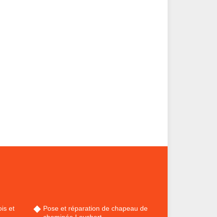
is et
Pose et réparation de chapeau de
cheminée Leychert