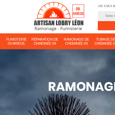
ON VOUS 
FUMISTERIE
RÉPARATION DE
RAMONAGE DE
TUBAGE D
09 ARIÈGE
CHMEINÉE 09
CHEMINÉE 09
CHEMINÉE 0