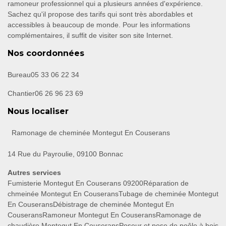
ramoneur professionnel qui a plusieurs années d'expérience.
Sachez qu'il propose des tarifs qui sont très abordables et
accessibles à beaucoup de monde. Pour les informations
complémentaires, il suffit de visiter son site Internet.
Nos coordonnées
Bureau
05 33 06 22 34
Chantier
06 26 96 23 69
Nous localiser
Ramonage de cheminée Montegut En Couserans
14 Rue du Payroulie, 09100 Bonnac
Autres services
Fumisterie Montegut En Couserans 09200
Réparation de
chmeinée Montegut En Couserans
Tubage de cheminée Montegut
En Couserans
Débistrage de cheminée Montegut En
Couserans
Ramoneur Montegut En Couserans
Ramonage de
chaudière Montegut En Couserans
Poseur et pose de poêle à bois