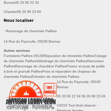
Bureau
05 33 06 22 34
Chantier
06 26 96 23 69
Nous localiser
Ramonage de cheminée Pailhes
14 Rue du Payroulie, 09100 Bonnac
Autres services
Fumisterie Pailhes 09130
Réparation de chmeinée Pailhes
Tubage
de cheminée Pailhes
Débistrage de cheminée Pailhes
Ramoneur
Pailhes
Ramonage de chaudière Pailhes
Poseur et pose de poêle
à bois et granulé Pailhes
Pose et réparation de chapeau de
cheminée Pailhes
Entretien de cheminée Pailhes
14 Rue du Payroulie, 09100
Bonnac
05 33 06 22 34
06 26 96 23 69
©2019 Tout droit réservé -
Mentions légales