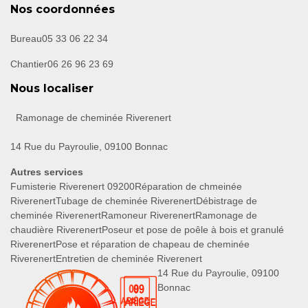
Nos coordonnées
Bureau
05 33 06 22 34
Chantier
06 26 96 23 69
Nous localiser
Ramonage de cheminée Riverenert
14 Rue du Payroulie, 09100 Bonnac
Autres services
Fumisterie Riverenert 09200
Réparation de chmeinée
Riverenert
Tubage de cheminée Riverenert
Débistrage de
cheminée Riverenert
Ramoneur Riverenert
Ramonage de
chaudière Riverenert
Poseur et pose de poêle à bois et granulé
Riverenert
Pose et réparation de chapeau de cheminée
Riverenert
Entretien de cheminée Riverenert
14 Rue du Payroulie, 09100
Bonnac