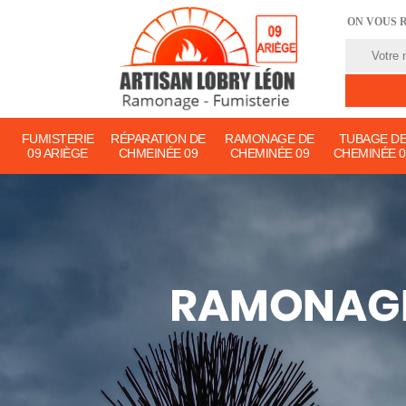
ON VOUS 
FUMISTERIE
RÉPARATION DE
RAMONAGE DE
TUBAGE D
09 ARIÈGE
CHMEINÉE 09
CHEMINÉE 09
CHEMINÉE 0