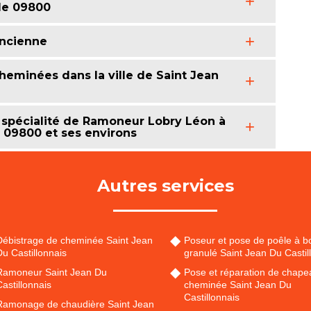
 le 09800
ancienne
eminées dans la ville de Saint Jean
spécialité de Ramoneur Lobry Léon à
e 09800 et ses environs
Autres services
Débistrage de cheminée Saint Jean
Poseur et pose de poêle à bo
u Castillonnais
granulé Saint Jean Du Castil
Ramoneur Saint Jean Du
Pose et réparation de chape
astillonnais
cheminée Saint Jean Du
Castillonnais
Ramonage de chaudière Saint Jean