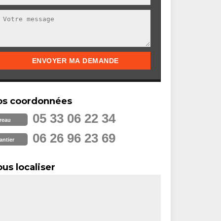
os coordonnées
05 33 06 22 34
reau
06 26 96 23 69
antier
us localiser