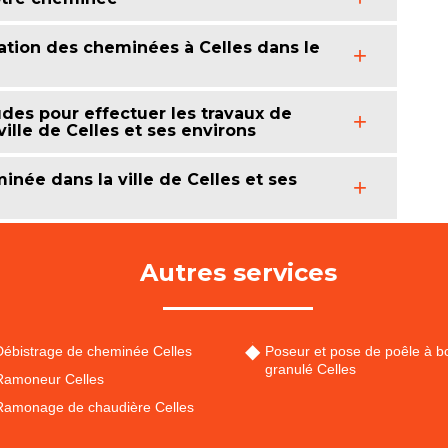
ation des cheminées à Celles dans le
des pour effectuer les travaux de
ille de Celles et ses environs
née dans la ville de Celles et ses
Autres services
Débistrage de cheminée Celles
Poseur et pose de poêle à bo
granulé Celles
Ramoneur Celles
Ramonage de chaudière Celles