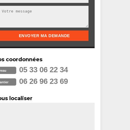
os coordonnées
05 33 06 22 34
reau
06 26 96 23 69
antier
us localiser