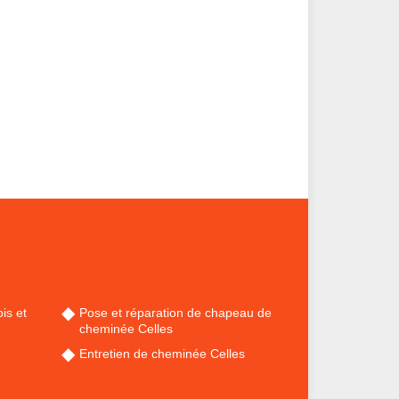
is et
Pose et réparation de chapeau de
cheminée Celles
Entretien de cheminée Celles