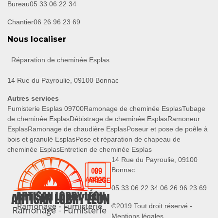
Bureau
05 33 06 22 34
Chantier
06 26 96 23 69
Nous localiser
Réparation de cheminée Esplas
14 Rue du Payroulie, 09100 Bonnac
Autres services
Fumisterie Esplas 09700
Ramonage de cheminée Esplas
Tubage
de cheminée Esplas
Débistrage de cheminée Esplas
Ramoneur
Esplas
Ramonage de chaudière Esplas
Poseur et pose de poêle à
bois et granulé Esplas
Pose et réparation de chapeau de
cheminée Esplas
Entretien de cheminée Esplas
14 Rue du Payroulie, 09100
Bonnac
05 33 06 22 34
06 26 96 23 69
©2019 Tout droit réservé -
Mentions légales