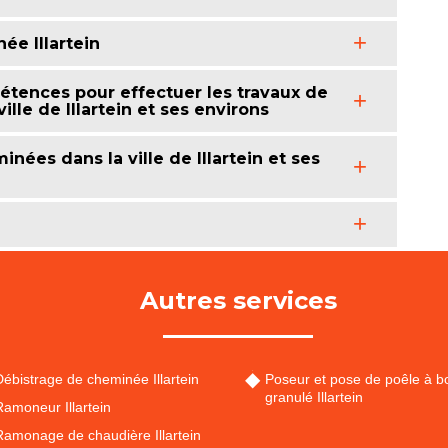
ée Illartein
tences pour effectuer les travaux de
lle de Illartein et ses environs
nées dans la ville de Illartein et ses
Autres services
ébistrage de cheminée Illartein
Poseur et pose de poêle à bo
granulé Illartein
amoneur Illartein
Ramonage de chaudière Illartein