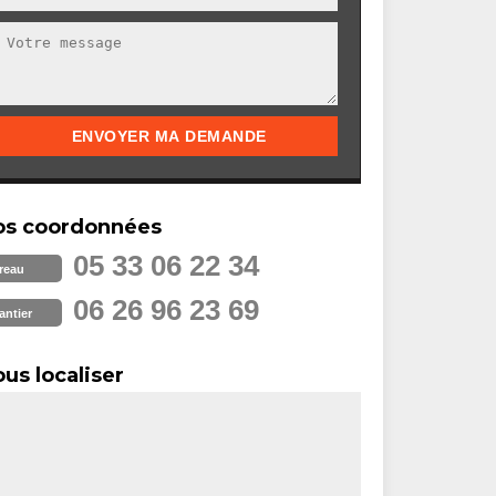
os coordonnées
05 33 06 22 34
reau
06 26 96 23 69
antier
us localiser