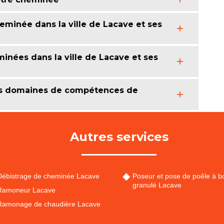
heminée dans la ville de Lacave et ses
inées dans la ville de Lacave et ses
des domaines de compétences de
Autres services
Débistrage de cheminée Lacave
Poseur et pose de poêle à bo
granulé Lacave
Ramoneur Lacave
Ramonage de chaudière Lacave