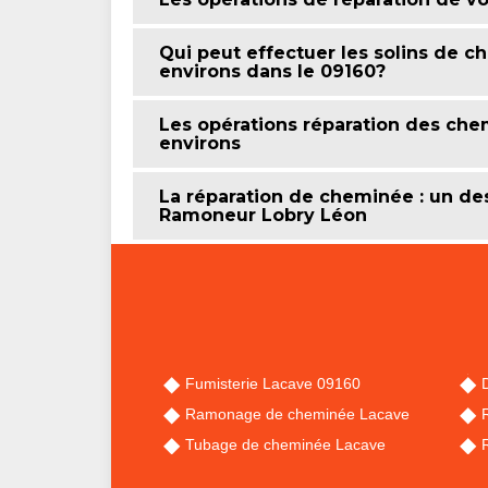
Qui peut effectuer les solins de c
environs dans le 09160?
Les opérations réparation des chem
environs
La réparation de cheminée : un 
Ramoneur Lobry Léon
Fumisterie Lacave 09160
Ramonage de cheminée Lacave
Tubage de cheminée Lacave