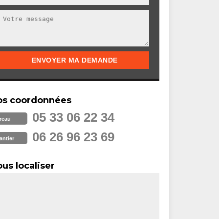
os coordonnées
05 33 06 22 34
reau
06 26 96 23 69
antier
us localiser