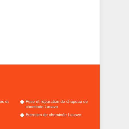
is et
Pose et réparation de chapeau de
cheminée Lacave
Entretien de cheminée Lacave