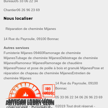
Bureau
05 33 06 22 34
Chantier
06 26 96 23 69
Nous localiser
Réparation de cheminée Mijanes
14 Rue du Payroulie, 09100 Bonnac
Autres services
Fumisterie Mijanes 09460
Ramonage de cheminée
Mijanes
Tubage de cheminée Mijanes
Débistrage de cheminée
Mijanes
Ramoneur Mijanes
Ramonage de chaudière
Mijanes
Poseur et pose de poêle à bois et granulé Mijanes
Pose et
réparation de chapeau de cheminée Mijanes
Entretien de
cheminée Mijanes
14 Rue du Payroulie, 09100
Bonnac
05 33 06 22 34
06 26 96 23 69
©2019 Tout droit réservé -