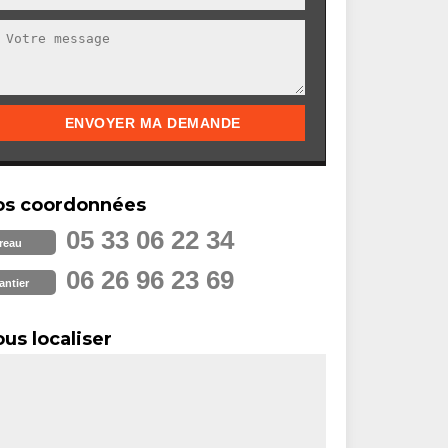
os coordonnées
05 33 06 22 34
reau
06 26 96 23 69
antier
us localiser