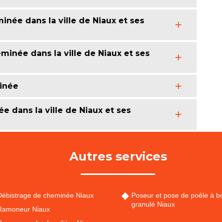
née dans la ville de Niaux et ses
inée dans la ville de Niaux et ses
inée
e dans la ville de Niaux et ses
Autres services
Débistrage de cheminée Niaux
Poseur et pose de poêle à bo
granulé Niaux
Ramoneur Niaux