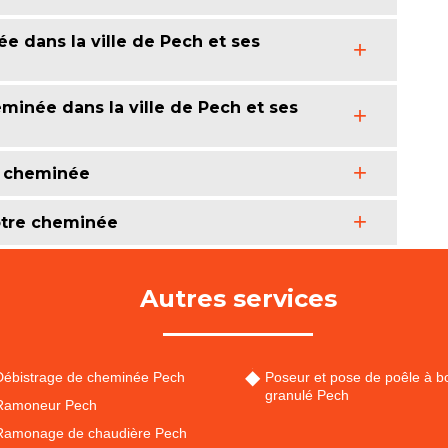
ée dans la ville de Pech et ses
minée dans la ville de Pech et ses
e cheminée
otre cheminée
Autres services
Débistrage de cheminée Pech
Poseur et pose de poêle à bo
granulé Pech
Ramoneur Pech
Ramonage de chaudière Pech