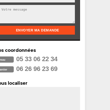
os coordonnées
05 33 06 22 34
reau
06 26 96 23 69
antier
us localiser